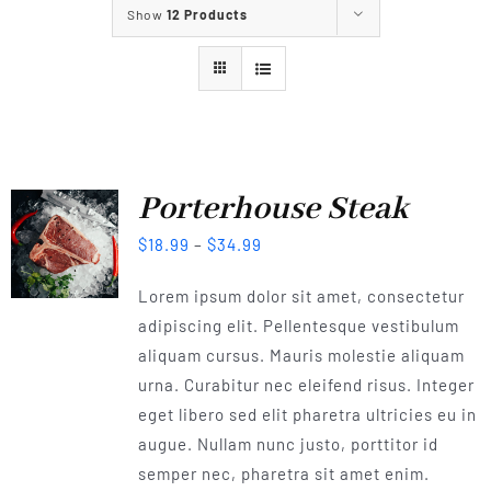
Show
12 Products
Our Services
Our Projects
Our Events
Porterhouse Steak
$
18.99
–
$
34.99
Contact Us
Lorem ipsum dolor sit amet, consectetur
adipiscing elit. Pellentesque vestibulum
aliquam cursus. Mauris molestie aliquam
urna. Curabitur nec eleifend risus. Integer
eget libero sed elit pharetra ultricies eu in
augue. Nullam nunc justo, porttitor id
semper nec, pharetra sit amet enim.